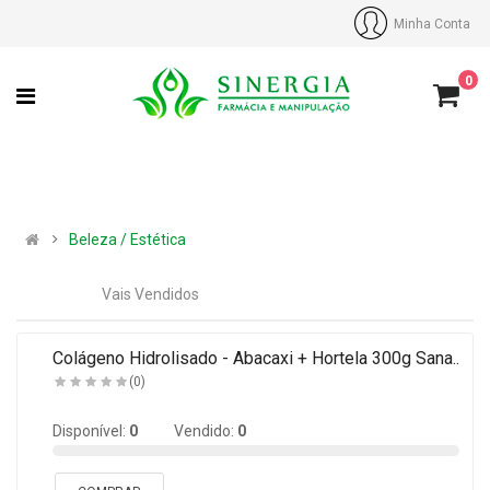
Minha Conta
0
Beleza / Estética
Vais Vendidos
a
Colágeno Hidrolisado - Abacaxi + Hortela 300g Sana..
(0)
Disponível:
0
Vendido:
0